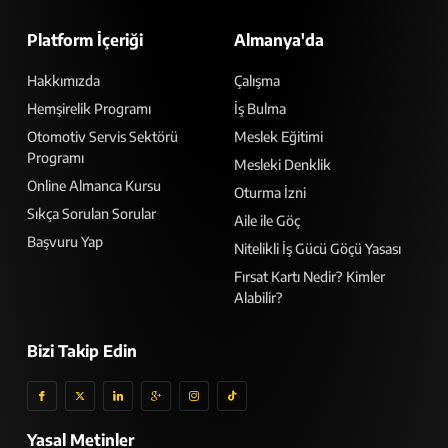
Platform İçeriği
Almanya'da
Hakkımızda
Çalışma
Hemşirelik Programı
İş Bulma
Otomotiv Servis Sektörü
Meslek Eğitimi
Programı
Mesleki Denklik
Online Almanca Kursu
Oturma İzni
Sıkça Sorulan Sorular
Aile ile Göç
Başvuru Yap
Nitelikli İş Gücü Göçü Yasası
Fırsat Kartı Nedir? Kimler
Alabilir?
Bizi Takip Edin
Yasal Metinler