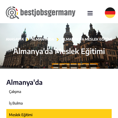
ANASAYFA
ALMANYA'DA
ALMANYA'DA MESLEK EĞITIMI
Almanya'da Meslek Eğitimi
Almanya'da
Çalışma
İş Bulma
Meslek Eğitimi