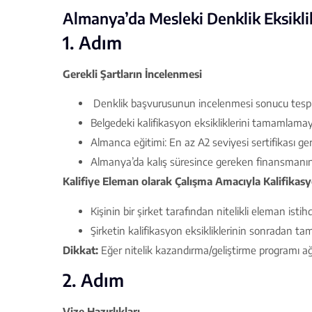
Almanya’da Mesleki Denklik Eksiklik
1. Adım
Gerekli Şartların İncelenmesi
Denklik başvurusunun incelenmesi sonucu tespit e
Belgedeki kalifikasyon eksikliklerini tamamlama
Almanca eğitimi: En az A2 seviyesi sertifikası g
Almanya’da kalış süresince gereken finansmanın sa
Kalifiye Eleman olarak Çalışma Amacıyla Kalifikas
Kişinin bir şirket tarafından nitelikli eleman is
Şirketin kalifikasyon eksikliklerinin sonradan t
Dikkat:
Eğer nitelik kazandırma/geliştirme programı ağır
2. Adım
Vize Hazırlıkları