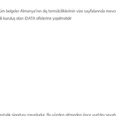
 belgeler Almanya’nın dış temsilciliklerinin vize sayfalarında mevcu
li kuruluş olan iDATA ofislerine yapılmalıdır
stalık sigortası zorunludur. Bu yüzden gitmeden önce yurtdışı seyahat 