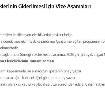
lerinin Giderilmesi için Vize Aşamaları
dilen kalifikasyon eksikliklerini gösterir belge
ya dönük mesleki nitelik kazandırma /geliştirme eğitim programının
erekmektedir.
ğlanması (örneğin bloke hesap açtırma, 2023 yılı için aylık asgari 1.
yon Eksikliklerinin Tamamlanması
tihdamı kapsamında işe alınacağını gösteren onay yazısı
amamlanacağını kabul ettiğini gösteren onay yazısı
lıklı olarak şirket içi yapılacaksa vize sürecinde Federal Çalışma Ajan