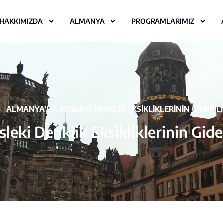
HAKKIMIZDA
ALMANYA
PROGRAMLARIMIZ
ALMANYA’DA MESLEKI DENKLIK EKSIKLIKLERININ GIDERILM
eki Denklik Eksikliklerinin Gider