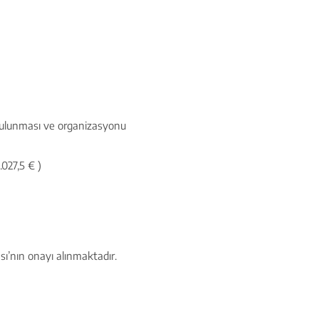
 bulunması ve organizasyonu
027,5 € )
sı’nın onayı alınmaktadır.